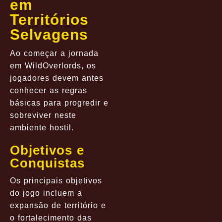
em
Territórios
Selvagens
Ao começar a jornada
em WildOverlords, os
jogadores devem antes
conhecer as regras
básicas para progredir e
sobreviver neste
ambiente hostil.
Objetivos e
Conquistas
Os principais objetivos
do jogo incluem a
expansão de território e
o fortalecimento das