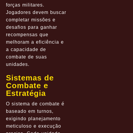
forças militares.
Jogadores devem buscar
completar missões e
desafios para ganhar
recompensas que
melhoram a eficiência e
a capacidade de
combate de suas
unidades.
Sistemas de
Combate e
Estratégia
O sistema de combate é
baseado em turnos,
exigindo planejamento
meticuloso e execução