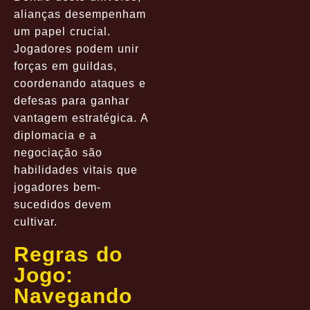
alianças desempenham
um papel crucial.
Jogadores podem unir
forças em guildas,
coordenando ataques e
defesas para ganhar
vantagem estratégica. A
diplomacia e a
negociação são
habilidades vitais que
jogadores bem-
sucedidos devem
cultivar.
Regras do
Jogo:
Navegando