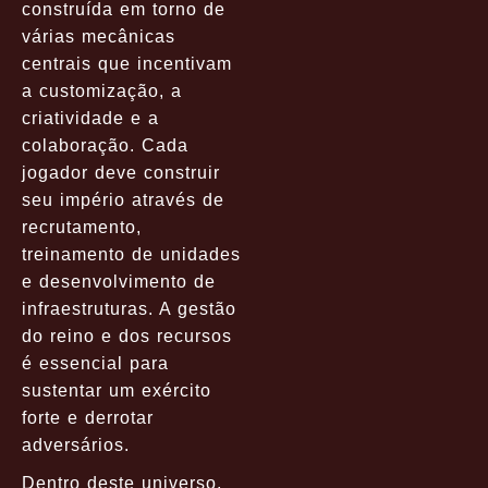
construída em torno de
várias mecânicas
centrais que incentivam
a customização, a
criatividade e a
colaboração. Cada
jogador deve construir
seu império através de
recrutamento,
treinamento de unidades
e desenvolvimento de
infraestruturas. A gestão
do reino e dos recursos
é essencial para
sustentar um exército
forte e derrotar
adversários.
Dentro deste universo,