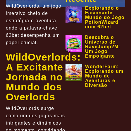
WildOverlords, um jogo
Explorando o
Fascinante
imersivo cheio de
Mundo do Jogo
estratégia e aventura,
PotionWizard
com 62bet
onde a palavra-chave
62bet desempenha um
Descubra o
Universo de
papel crucial.
RaveJump2M:
Um Jogo
WildOverlords:
Empolgante
A Excitante
WonderFarm:
Explorando um
Jornada no
Mundo de
Aventuras e
Mundo dos
Diversão
Overlords
WildOverlords surge
como um dos jogos mais
intrigantes e dinâmicos
do momento, convidando