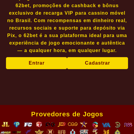
62bet, promoções de cashback e bônus
exclusivo de recarga VIP para cassino móvel
no Brasil. Com recompensas em dinheiro real,
recursos sociais e suporte para depósito via
Pix, o 62bet é a sua plataforma ideal para uma
experiência de jogo emocionante e autêntica
— a qualquer hora, em qualquer lugar.
Entrar
Cadastrar
Provedores de Jogos