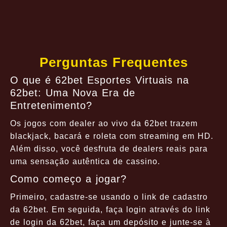
Perguntas Frequentes
O que é 62bet Esportes Virtuais na
62bet: Uma Nova Era de
Entretenimento?
Os jogos com dealer ao vivo da 62bet trazem
blackjack, bacará e roleta com streaming em HD.
Além disso, você desfruta de dealers reais para
uma sensação autêntica de cassino.
Como começo a jogar?
Primeiro, cadastre-se usando o link de cadastro
da 62bet. Em seguida, faça login através do link
de login da 62bet, faça um depósito e junte-se à