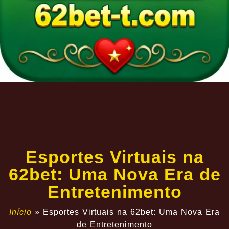
Esportes Virtuais na
62bet: Uma Nova Era de
Entretenimento
Início
»
Esportes Virtuais na 62bet: Uma Nova Era
de Entretenimento