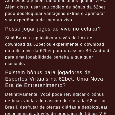
As mesas atendem tanto iniciantes quanto VIPs.
Além disso, usar seu código de bônus da 62bet
pode desbloquear vantagens extras e aprimorar
sua experiência de jogo ao vivo.
Posso jogar jogos ao vivo no celular?
Sim! Baixe o aplicativo através do link de
download da 62bet ou experimente o download
do aplicativo da 62bet para o cassino BR Android
para uma jogabilidade perfeita a qualquer
momento.
Existem bônus para jogadores de
Esportes Virtuais na 62bet: Uma Nova
Era de Entretenimento?
Definitivamente. Você pode reivindicar o bônus
de boas-vindas do cassino de slots da 62bet no
Brasil, desfrutar de ofertas diárias e desbloquear
recompensas através do programa de bônus VIP