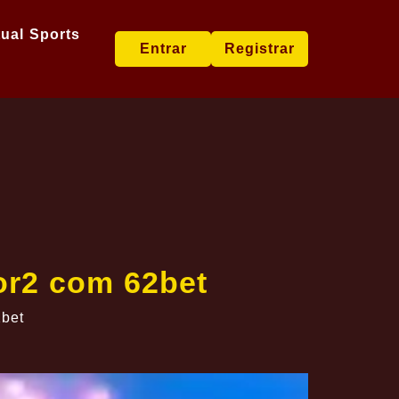
tual Sports
Entrar
Registrar
or2 com 62bet
2bet