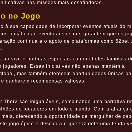
nificativas nas missões mais desafiadoras.
to no Jogo
do à sua capacidade de incorporar eventos atuais do 
fios temáticos e eventos especiais garantem que os jo
teração contínua e o apoio de plataformas como 62bet 
.
ao vivo e partidas especiais contra chefes famosos d
s jogadores. Essas iniciativas não apenas mantêm a
global, mas também oferecem oportunidades únicas pa
 e ganharem recompensas valiosas.
or Thor2 são inigualáveis, combinando uma narrativa r
milhões de jogadores em todo o mundo. Com a aliança
 mais, oferecendo a oportunidade de mergulhar de ca
ste jogo épico e descubra o que faz dele uma lenda vi