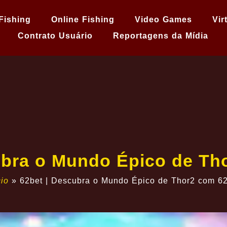
Fishing
Online Fishing
Video Games
Vir
Contrato Usuário
Reportagens da Mídia
ubra o Mundo Épico de Th
cio
»
62bet | Descubra o Mundo Épico de Thor2 com 6