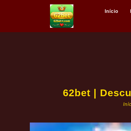
Início
62bet | Desc
Iní