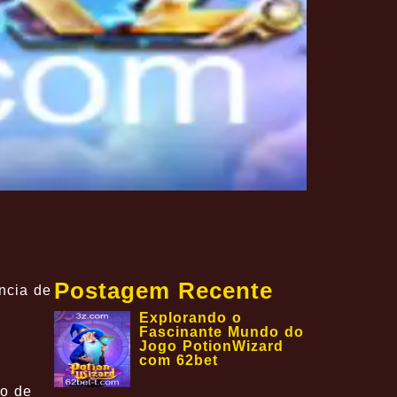
Postagem Recente
ncia de
Explorando o
Fascinante Mundo do
Jogo PotionWizard
com 62bet
io de