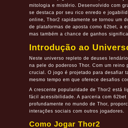
mitologia e mistério. Desenvolvido com gr
se destaca por seu rico enredo e jogabil
online, Thor2 rapidamente se tornou um d
de plataformas de aposta como 62bet, a e
mas também a chance de ganhos significa
Introdução ao Univers
Neste universo repleto de deuses lendários
na pele do poderoso Thor. Com um reino p
crucial. O jogo é projetado para desafiar 
mesmo tempo em que oferece desafios com
A crescente popularidade de Thor2 está 
fácil acessibilidade. A parceria com 62bet
profundamente no mundo de Thor, proporc
interações sociais com outros jogadores.
Como Jogar Thor2