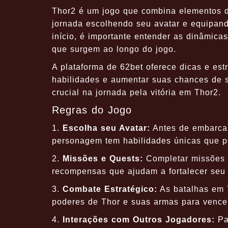
Thor2 é um jogo que combina elementos de
jornada escolhendo seu avatar e equipan
início, é importante entender as dinâmicas
que surgem ao longo do jogo.
A plataforma de 62bet oferece dicas e est
habilidades e aumentar suas chances de su
crucial na jornada pela vitória em Thor2.
Regras do Jogo
1.
Escolha seu Avatar:
Antes de embarcar
personagem tem habilidades únicas que 
2.
Missões e Quests:
Completar missões é
recompensas que ajudam a fortalecer seu
3.
Combate Estratégico:
As batalhas em T
poderes de Thor e suas armas para vencer
4.
Interações com Outros Jogadores:
Par