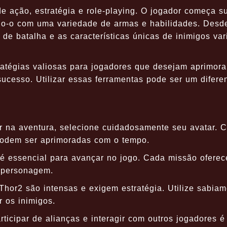
 ação, estratégia e role-playing. O jogador começa s
do-o com uma variedade de armas e habilidades. Desd
 de batalha e as características únicas de inimigos va
ratégias valiosas para jogadores que desejam aprimora
cesso. Utilizar essas ferramentas pode ser um diferen
 na aventura, selecione cuidadosamente seu avatar. 
podem ser aprimoradas com o tempo.
 essencial para avançar no jogo. Cada missão oferec
 personagem.
hor2 são intensas e exigem estratégia. Utilize sabiam
 os inimigos.
ticipar de alianças e interagir com outros jogadores é 