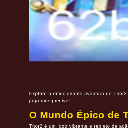
Explore a emocionante aventura de Thor2 
jogo inesquecível.
O Mundo Épico de 
Thor2 é um jogo vibrante e repleto de aç