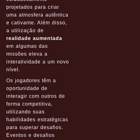
projetados para criar
uma atmosfera autêntica
e cativante. Além disso,
a utilização de
realidade aumentada
em algumas das
missões eleva a
interatividade a um novo
nível.
Os jogadores têm a
oportunidade de
interagir com outros de
forma competitiva,
utilizando suas
habilidades estratégicas
para superar desafios.
Eventos e desafios