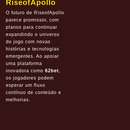
RiseofApollo
O futuro de RiseofApollo
parece promissor, com
planos para continuar
expandindo o universo
do jogo com novas
histórias e tecnologias
emergentes. Ao apoiar
uma plataforma
inovadora como
62bet
,
os jogadores podem
esperar um fluxo
contínuo de conteúdo e
melhorias.