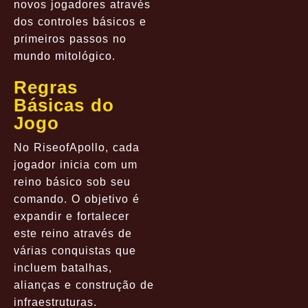
novos jogadores através
dos controles básicos e
primeiros passos no
mundo mitológico.
Regras
Básicas do
Jogo
No RiseofApollo, cada
jogador inicia com um
reino básico sob seu
comando. O objetivo é
expandir e fortalecer
este reino através de
várias conquistas que
incluem batalhas,
alianças e construção de
infraestruturas.