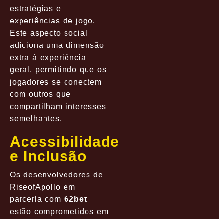
estratégias e
experiências de jogo.
Este aspecto social
adiciona uma dimensão
extra à experiência
geral, permitindo que os
jogadores se conectem
com outros que
compartilham interesses
semelhantes.
Acessibilidade
e Inclusão
Os desenvolvedores de
RiseofApollo em
parceria com
62bet
estão comprometidos em