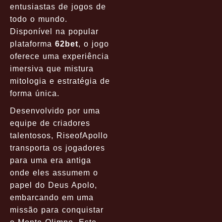
entusiastas de jogos de
todo o mundo.
Disponível na popular
plataforma
62bet
, o jogo
oferece uma experiência
imersiva que mistura
mitologia e estratégia de
forma única.
Desenvolvido por uma
equipe de criadores
talentosos, RiseofApollo
transporta os jogadores
para uma era antiga
onde eles assumem o
papel do Deus Apolo,
embarcando em uma
missão para conquistar