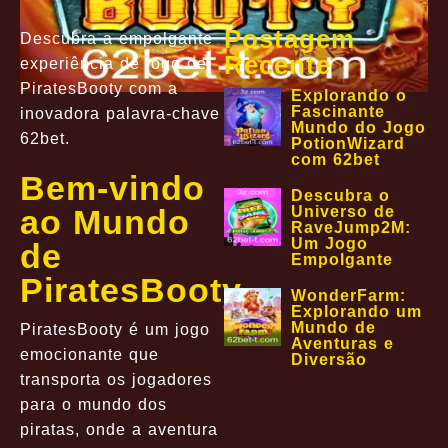
Postagem
Descubra a empolgante
Recente
experiência de jogo de
PiratesBooty com a
Explorando o
Fascinante
inovadora palavra-chave
Mundo do Jogo
62bet.
PotionWizard
com 62bet
Bem-vindo
Descubra o
ao Mundo
Universo de
RaveJump2M:
Um Jogo
de
Empolgante
PiratesBooty
WonderFarm:
Explorando um
Mundo de
PiratesBooty é um jogo
Aventuras e
emocionante que
Diversão
transporta os jogadores
para o mundo dos
piratas, onde a aventura