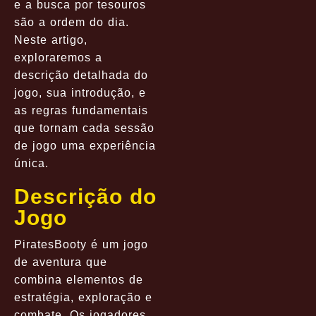
e a busca por tesouros
são a ordem do dia.
Neste artigo,
exploraremos a
descrição detalhada do
jogo, sua introdução, e
as regras fundamentais
que tornam cada sessão
de jogo uma experiência
única.
Descrição do
Jogo
PiratesBooty é um jogo
de aventura que
combina elementos de
estratégia, exploração e
combate. Os jogadores