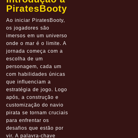
PiratesBooty
Ao iniciar PiratesBooty,
os jogadores são
imersos em um universo
onde o mar é o limite. A
jornada começa com a
escolha de um
personagem, cada um
com habilidades únicas
que influenciam a
estratégia de jogo. Logo
após, a construção e
customização do navio
pirata se tornam cruciais
para enfrentar os
desafios que estão por
vir. A palavra-chave