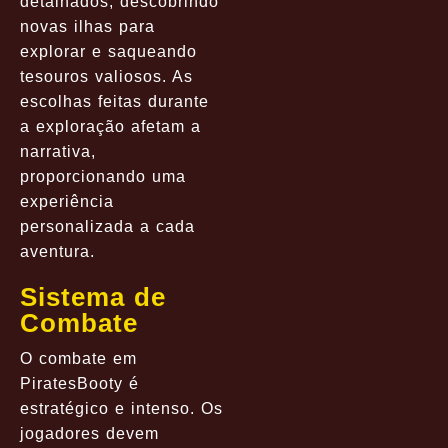
detalhados, descobrindo
novas ilhas para
explorar e saqueando
tesouros valiosos. As
escolhas feitas durante
a exploração afetam a
narrativa,
proporcionando uma
experiência
personalizada a cada
aventura.
Sistema de
Combate
O combate em
PiratesBooty é
estratégico e intenso. Os
jogadores devem