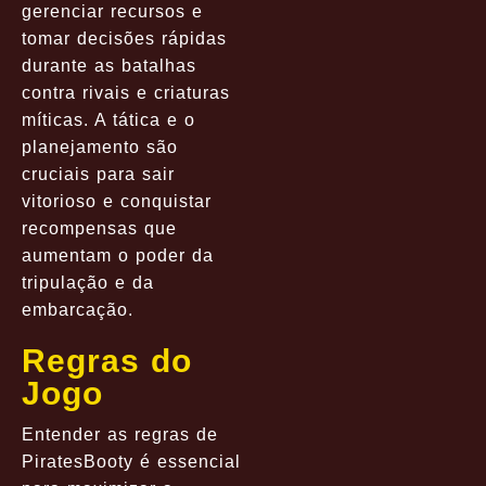
gerenciar recursos e
tomar decisões rápidas
durante as batalhas
contra rivais e criaturas
míticas. A tática e o
planejamento são
cruciais para sair
vitorioso e conquistar
recompensas que
aumentam o poder da
tripulação e da
embarcação.
Regras do
Jogo
Entender as regras de
PiratesBooty é essencial