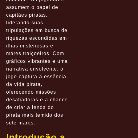
assumem o papel de
capitães piratas,
liderando suas
tripulações em busca de
riquezas escondidas em
ilhas misteriosas e
mares traiçoeiros. Com
gráficos vibrantes e uma
narrativa envolvente, o
jogo captura a essência
da vida pirata,
oferecendo missões
desafiadoras e a chance
de criar a lenda do
pirata mais temido dos
sete mares.
Introdução a