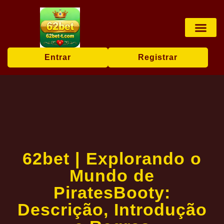
Online Fishi
Video Game
Virtual Sports
Contrato Usuá
Reportagens da M
Entrar
Registrar
62bet | Explorando o
Mundo de
PiratesBooty:
Descrição, Introdução