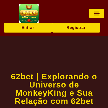
Online Fishi
Video Game
Virtual Sports
Contrato Usuá
Reportagens da M
Entrar
Registrar
62bet | Explorando o
Universo de
MonkeyKing e Sua
Relação com 62bet