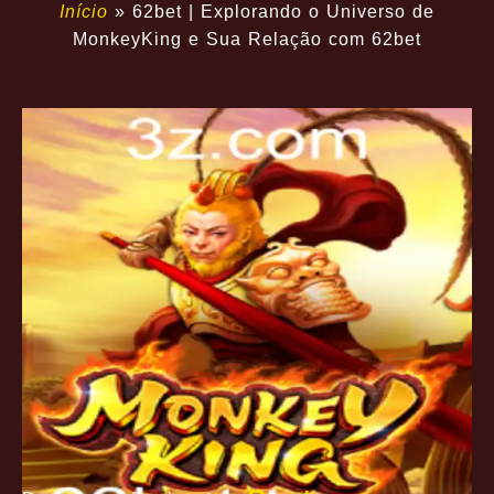
Início
»
62bet | Explorando o Universo de
MonkeyKing e Sua Relação com 62bet