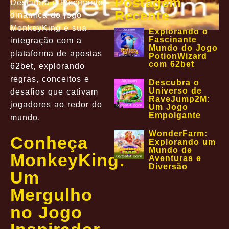
Postagem
Descubra a fascinante
Recente
dinâmica do jogo
MonkeyKing e sua
Explorando o
Fascinante
integração com a
Mundo do Jogo
plataforma de apostas
PotionWizard
com 62bet
62bet, explorando
regras, conceitos e
Descubra o
Universo de
desafios que cativam
RaveJump2M:
jogadores ao redor do
Um Jogo
Empolgante
mundo.
WonderFarm:
Conheça
Explorando um
Mundo de
MonkeyKing:
Aventuras e
Diversão
Um
Mergulho
no Jogo