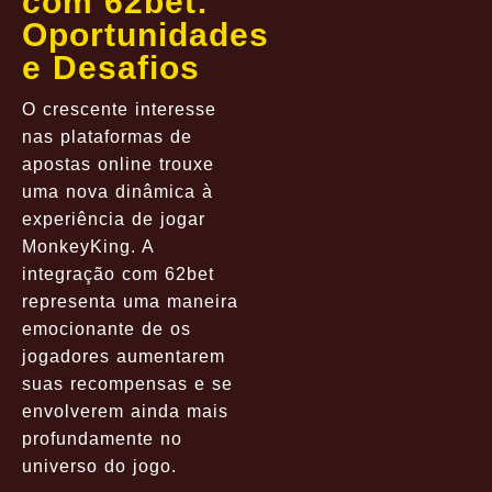
com 62bet:
Oportunidades
e Desafios
O crescente interesse
nas plataformas de
apostas online trouxe
uma nova dinâmica à
experiência de jogar
MonkeyKing. A
integração com 62bet
representa uma maneira
emocionante de os
jogadores aumentarem
suas recompensas e se
envolverem ainda mais
profundamente no
universo do jogo.