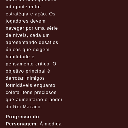
intrigante entre
estratégia e ação. Os
jogadores devem
navegar por uma série
de níveis, cada um
apresentando desafios
únicos que exigem
habilidade e
pensamento crítico. O
objetivo principal é
derrotar inimigos
formidáveis enquanto
coleta itens preciosos
que aumentarão o poder
do Rei Macaco.
Progresso do
Personagem:
À medida