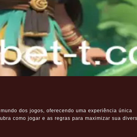
 mundo dos jogos, oferecendo uma experiência única
cubra como jogar e as regras para maximizar sua diver