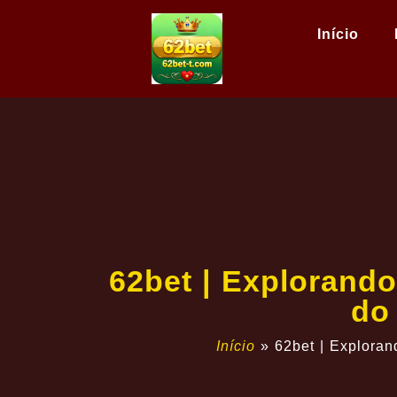
Início
62bet | Explorand
do
Início
»
62bet | Explora