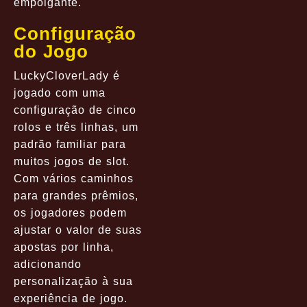
empolgante.
Configuração
do Jogo
LuckyCloverLady é
jogado com uma
configuração de cinco
rolos e três linhas, um
padrão familiar para
muitos jogos de slot.
Com vários caminhos
para grandes prêmios,
os jogadores podem
ajustar o valor de suas
apostas por linha,
adicionando
personalização à sua
experiência de jogo.