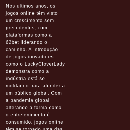
Nos últimos anos, os
jogos online têm visto
um crescimento sem
precedentes, com
plataformas como a
62bet liderando o
caminho. A introdução
de jogos inovadores
como o LuckyCloverLady
demonstra como a
indústria está se
moldando para atender a
um público global. Com
a pandemia global
alterando a forma como
o entretenimento é
consumido, jogos online
têm se tornado uma das