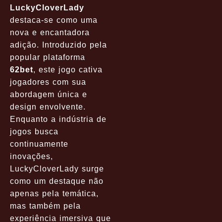
LuckyCloverLady
destaca-se como uma
nova e encantadora
adição. Introduzido pela
popular plataforma
62bet
, este jogo cativa
jogadores com sua
abordagem única e
design envolvente.
Enquanto a indústria de
jogos busca
continuamente
inovações,
LuckyCloverLady surge
como um destaque não
apenas pela temática,
mas também pela
experiência imersiva que