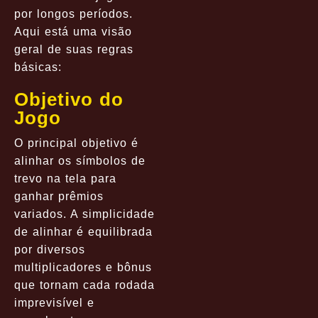
por longos períodos.
Aqui está uma visão
geral de suas regras
básicas:
Objetivo do
Jogo
O principal objetivo é
alinhar os símbolos de
trevo na tela para
ganhar prêmios
variados. A simplicidade
de alinhar é equilibrada
por diversos
multiplicadores e bônus
que tornam cada rodada
imprevisível e