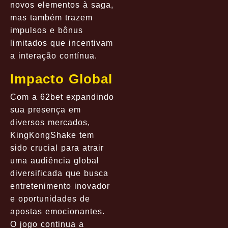
novos elementos à saga,
mas também trazem
impulsos e bônus
limitados que incentivam
a interação contínua.
Impacto Global
Com a 62bet expandindo
sua presença em
diversos mercados,
KingKongShake tem
sido crucial para atrair
uma audiência global
diversificada que busca
entretenimento inovador
e oportunidades de
apostas emocionantes.
O jogo continua a