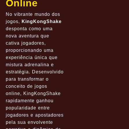
Online
No vibrante mundo dos
jogos,
KingKongShake
desponta como uma
nova aventura que
cativa jogadores,
proporcionando uma
experiência única que
mistura adrenalina e
estratégia. Desenvolvido
para transformar o
conceito de jogos
online, KingKongShake
rapidamente ganhou
popularidade entre
jogadores e apostadores
pela sua envolvente