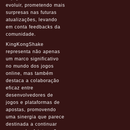
evoluir, prometendo mais
surpresas nas futuras
atualizações, levando
em conta feedbacks da
comunidade.
KingKongShake
representa não apenas
um marco significativo
no mundo dos jogos
online, mas também
destaca a colaboração
eficaz entre
desenvolvedores de
jogos e plataformas de
apostas, promovendo
uma sinergia que parece
destinada a continuar