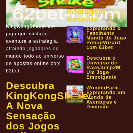
Postagem
Explore a fascinante
Recente
experiência de
KingKongShake, um
Explorando o
Fascinante
jogo que mistura
Mundo do Jogo
aventura e estratégia,
PotionWizard
com 62bet
atraindo jogadores do
mundo todo ao universo
Descubra o
Universo de
de apostas online com
RaveJump2M:
62bet.
Um Jogo
Empolgante
Descubra
WonderFarm:
KingKongShake:
Explorando um
Mundo de
Aventuras e
A Nova
Diversão
Sensação
dos Jogos