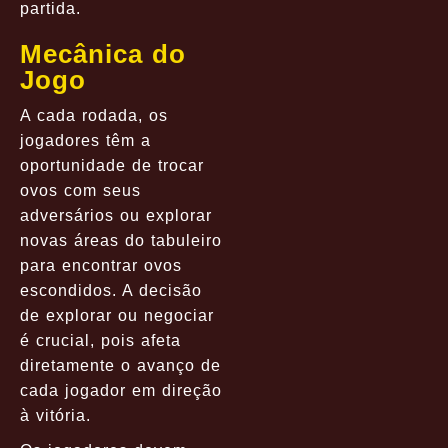
partida.
Mecânica do
Jogo
A cada rodada, os
jogadores têm a
oportunidade de trocar
ovos com seus
adversários ou explorar
novas áreas do tabuleiro
para encontrar ovos
escondidos. A decisão
de explorar ou negociar
é crucial, pois afeta
diretamente o avanço de
cada jogador em direção
à vitória.