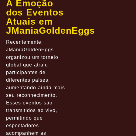
A Emoção
dos Eventos
Atuais em
JManiaGoldenEggs
Recentemente,
JManiaGoldenEggs
organizou um torneio
global que atraiu
participantes de
diferentes países,
aumentando ainda mais
seu reconhecimento.
Esses eventos são
transmitidos ao vivo,
permitindo que
espectadores
acompanhem as