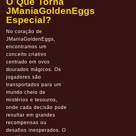
O Que Torna
JManiaGoldenEggs
Especial?
No coração de
JManiaGoldenEggs,
encontramos um
conceito criativo
centrado em ovos
dourados mágicos. Os
jogadores são
transportados para um
mundo cheio de
mistérios e tesouros,
onde cada decisão pode
resultar em grandes
recompensas ou
desafios inesperados. O