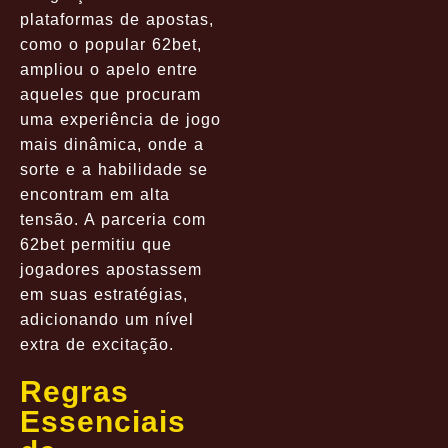
plataformas de apostas,
como o popular 62bet,
ampliou o apelo entre
aqueles que procuram
uma experiência de jogo
mais dinâmica, onde a
sorte e a habilidade se
encontram em alta
tensão. A parceria com
62bet permitiu que
jogadores apostassem
em suas estratégias,
adicionando um nível
extra de excitação.
Regras
Essenciais