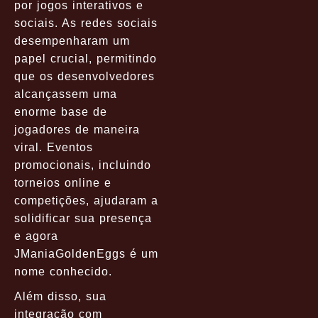
por jogos interativos e
sociais. As redes sociais
desempenharam um
papel crucial, permitindo
que os desenvolvedores
alcançassem uma
enorme base de
jogadores de maneira
viral. Eventos
promocionais, incluindo
torneios online e
competições, ajudaram a
solidificar sua presença
e agora
JManiaGoldenEggs é um
nome conhecido.
Além disso, sua
integração com