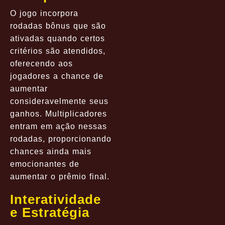
O jogo incorpora
rodadas bônus que são
ativadas quando certos
critérios são atendidos,
oferecendo aos
jogadores a chance de
aumentar
consideravelmente seus
ganhos. Multiplicadores
entram em ação nessas
rodadas, proporcionando
chances ainda mais
emocionantes de
aumentar o prêmio final.
Interatividade
e Estratégia