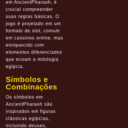
em AncientPharaoh, é
crucial compreender
suas regras básicas. O
jogo é projetado em um
formato de slot, comum
em cassinos online, mas
enriquecido com
elementos diferenciados
que ecoam a mitologia
egípcia.
Símbolos e
Combinações
Os símbolos em
AncientPharaoh são
inspirados em figuras
clássicas egípcias,
incluindo deuses,